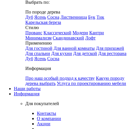
Выбрать по:
По породе дерева
Дуб
Ясень
Сосна
Лиственница
Бук
Тик
Карельская береза
Стилю
Прованс
Классический
Модерн
Кантри
Минимализм
Скандинавский
Лофт
Применению
Для гостиной
Для ванной комнаты
Для прихожей
Для спальни
Для кухни
Для детской
Для ресторана
Дуб
Ясень
Сосна
Информация
Про наш особый подход к качеству
Какую породу
дерева выбрать
Услуга по проектированию мебели
Наши работы
Информация
Для покупателей
Контакты
О компании
Акции