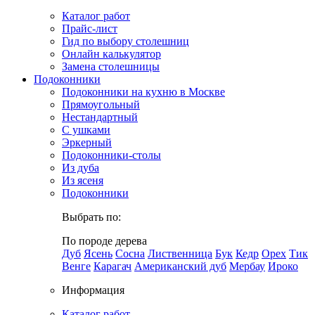
Каталог работ
Прайс-лист
Гид по выбору столешниц
Онлайн калькулятор
Замена столешницы
Подоконники
Подоконники на кухню в Москве
Прямоугольный
Нестандартный
С ушками
Эркерный
Подоконники-столы
Из дуба
Из ясеня
Подоконники
Выбрать по:
По породе дерева
Дуб
Ясень
Сосна
Лиственница
Бук
Кедр
Орех
Тик
Венге
Карагач
Американский дуб
Мербау
Ироко
Информация
Каталог работ