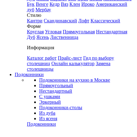
Бук
Венге
Кедр
Вяз
Клен
Ироко
Американский
дуб
Мербау
Стилю
Кантри
Скандинавский
Лофт
Классический
Форме
Круглая
Угловая
Прямоугольная
Нестандартная
Дуб
Ясень
Лиственница
Информация
Каталог работ
Прайс-лист
Гид по выбору
столешниц
Онлайн калькулятор
Замена
столешницы
Подоконники
Подоконники на кухню в Москве
Прямоугольный
Нестандартный
С ушками
Эркерный
Подоконники-столы
Из дуба
Из ясеня
Подоконники