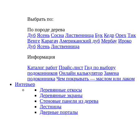
Выбрать по:
По породе дерева
Дуб
Ясень
Сосна
Лиственница
Бук
Кедр
Орех
Тик
Венге
Карагач
Американский дуб
Мербау
Ироко
Дуб
Ясень
Лиственница
Информация
Каталог работ
Прайс-лист
Гид по выбору
подоконников
Онлайн калькулятор
Замена
подоконника
Чем покрывать — маслом или лаком
Интерьер
Деревянные откосы
Деревянные экраны
Стеновые панели из дерева
Лестницы
Дверные порталы