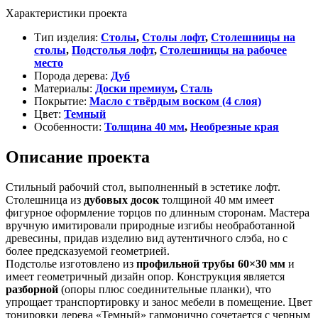
Характеристики проекта
Тип изделия:
Столы
,
Столы лофт
,
Столешницы на
столы
,
Подстолья лофт
,
Столешницы на рабочее
место
Порода дерева:
Дуб
Материалы:
Доски премиум
,
Сталь
Покрытие:
Масло с твёрдым воском (4 слоя)
Цвет:
Темный
Особенности:
Толщина 40 мм
,
Необрезные края
Описание проекта
Стильный рабочий стол, выполненный в эстетике лофт.
Столешница из
дубовых досок
толщиной 40 мм имеет
фигурное оформление торцов по длинным сторонам. Мастера
вручную имитировали природные изгибы необработанной
древесины, придав изделию вид аутентичного слэба, но с
более предсказуемой геометрией.
Подстолье изготовлено из
профильной трубы
60×30 мм
и
имеет геометричный дизайн опор. Конструкция является
разборной
(опоры плюс соединительные планки), что
упрощает транспортировку и занос мебели в помещение. Цвет
тонировки дерева «Темный» гармонично сочетается с черным