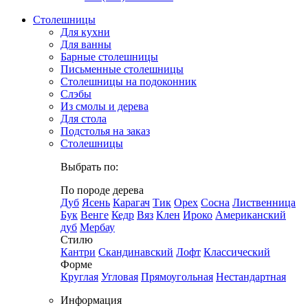
Столешницы
Для кухни
Для ванны
Барные столешницы
Письменные столешницы
Столешницы на подоконник
Слэбы
Из смолы и дерева
Для стола
Подстолья на заказ
Столешницы
Выбрать по:
По породе дерева
Дуб
Ясень
Карагач
Тик
Орех
Сосна
Лиственница
Бук
Венге
Кедр
Вяз
Клен
Ироко
Американский
дуб
Мербау
Стилю
Кантри
Скандинавский
Лофт
Классический
Форме
Круглая
Угловая
Прямоугольная
Нестандартная
Информация